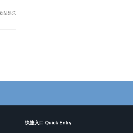
欧陆娱乐
快捷入口 Quick Entry