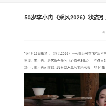
50岁李小冉《乘风2026》状
日期：
"据4月13日报道，《乘风2026》一公舞台可谓“梗”出不
王濛、李小冉、唐艺昕合作的《心愿便利贴》，不仅贡献
其中，李小冉的演唱片段被网友单独剪辑出来，配上“我