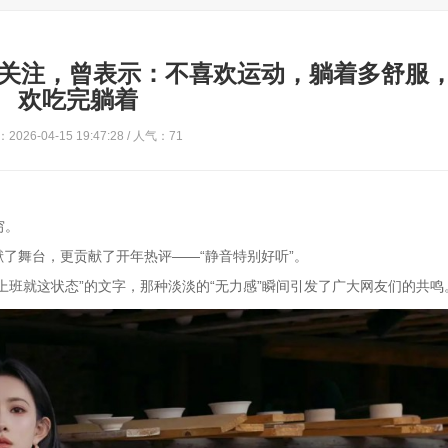
态引关注，曾表示：不喜欢运动，躺着多舒服
欢吃完躺着
2026-04-15 19:47:28 / 人气：71
穷。
了舞台，更贡献了开年热评——“静音特别好听”。
上班就这状态”的文字，那种淡淡的“无力感”瞬间引发了广大网友们的共鸣