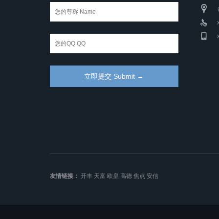
友情链接：
开丰
天富
欧皇
高德
焦点
安信