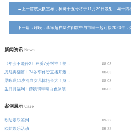
←上一篇该大队宣布，神舟十五号将于11月29日发射，与十
下一篇→昨晚，李家超在除夕倒数中与市民一起迎接2023年，
新闻资讯
News
《年会不能停2》豆瓣7分封神！差...
08-03
恩怨再翻篇！74岁李修贤直播开轰...
08-03
梁咏琪11岁混血女儿惊艳长大！身...
08-03
生日月福利！薛凯琪罕晒白色泳装...
08-03
案例展示
Case
欧陆娱乐签到
09-22
欧陆娱乐活动
09-22