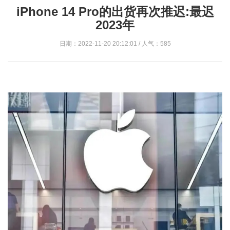
iPhone 14 Pro的出货再次推迟:最迟
2023年
日期：2022-11-20 20:12:01 / 人气：585