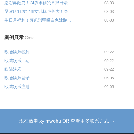
恩怨再翻篇！74岁李修贤直播开轰...
08-03
梁咏琪11岁混血女儿惊艳长大！身...
08-03
生日月福利！薛凯琪罕晒白色泳装...
08-03
案例展示
Case
欧陆娱乐签到
09-22
欧陆娱乐活动
09-22
欧陆娱乐
09-22
欧陆娱乐登录
06-05
欧陆娱乐注册
06-05
现在致电 xylmwohu OR 查看更多联系方式 →