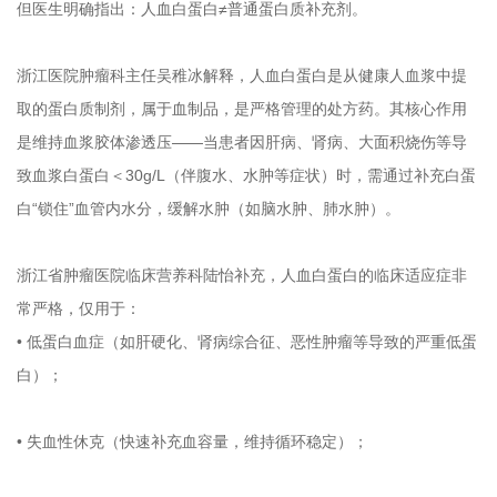
但医生明确指出：人血白蛋白≠普通蛋白质补充剂。
浙江医院肿瘤科主任吴稚冰解释，人血白蛋白是从健康人血浆中提
取的蛋白质制剂，属于血制品，是严格管理的处方药。其核心作用
是维持血浆胶体渗透压——当患者因肝病、肾病、大面积烧伤等导
致血浆白蛋白＜30g/L（伴腹水、水肿等症状）时，需通过补充白蛋
白“锁住”血管内水分，缓解水肿（如脑水肿、肺水肿）。
浙江省肿瘤医院临床营养科陆怡补充，人血白蛋白的临床适应症非
常严格，仅用于：
• 低蛋白血症（如肝硬化、肾病综合征、恶性肿瘤等导致的严重低蛋
白）；
• 失血性休克（快速补充血容量，维持循环稳定）；